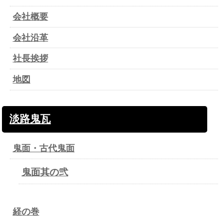
会社概要
会社沿革
社長挨拶
地図
淡路鬼瓦
鬼面・古代鬼面
鬼面其の弐
経の巻