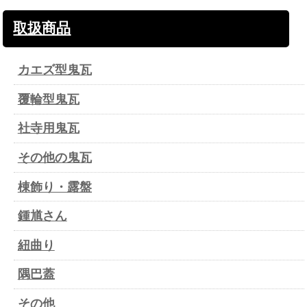
取扱商品
カエズ型鬼瓦
覆輪型鬼瓦
社寺用鬼瓦
その他の鬼瓦
棟飾り・露盤
鍾馗さん
紐曲り
隅巴蓋
その他