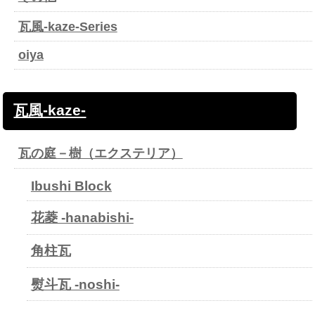
瓦風-kaze-Series
oiya
瓦風-kaze-
瓦の庭－樹（エクステリア）
Ibushi Block
花菱 -hanabishi-
角柱瓦
熨斗瓦 -noshi-