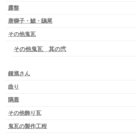
露盤
唐獅子・鯱・鴟尾
その他鬼瓦
その他鬼瓦 其の弐
鍾馗さん
曲り
隅蓋
その他飾り瓦
鬼瓦の製作工程